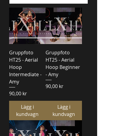
Gruppfoto
Gruppfoto
HT25 - Aerial
HT25 - Aerial
Hoop
Hoop Beginner
Intermediate -
- Amy
Amy
Pris
90,00 kr
Pris
90,00 kr
Lägg i
Lägg i
kundvagn
kundvagn