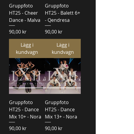
Gruppfoto
Gruppfoto
HT25 - Cheer
HT25 - Balett 6+
Dance - Malva
- Qendresa
Pris
Pris
90,00 kr
90,00 kr
Lägg i
Lägg i
kundvagn
kundvagn
Gruppfoto
Gruppfoto
HT25 - Dance
HT25 - Dance
Mix 10+ - Nora
Mix 13+ - Nora
Pris
Pris
90,00 kr
90,00 kr