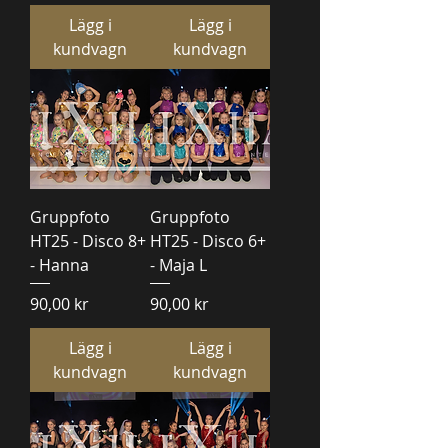
Lägg i
Lägg i
kundvagn
kundvagn
Gruppfoto
Gruppfoto
HT25 - Disco 8+
HT25 - Disco 6+
- Hanna
- Maja L
Pris
Pris
90,00 kr
90,00 kr
Lägg i
Lägg i
kundvagn
kundvagn