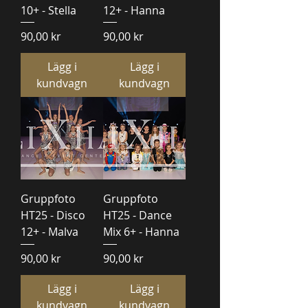
10+ - Stella
12+ - Hanna
Pris
Pris
90,00 kr
90,00 kr
Lägg i
Lägg i
kundvagn
kundvagn
Gruppfoto
Gruppfoto
HT25 - Disco
HT25 - Dance
12+ - Malva
Mix 6+ - Hanna
Pris
Pris
90,00 kr
90,00 kr
Lägg i
Lägg i
kundvagn
kundvagn