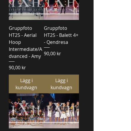
Gruppfoto
Gruppfoto
HT25 - Aerial
HT25 - Balett 4+
Hoop
- Qendresa
Intermediate/A
Pris
90,00 kr
dvanced - Amy
Pris
90,00 kr
Lägg i
Lägg i
kundvagn
kundvagn