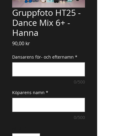
Gruppfoto HT25 -
Dance Mix 6+ -
Hanna
Pris
90,00 kr
Dansarens för- och efternamn
*
0/500
Köparens namn
*
0/500
Antal
*