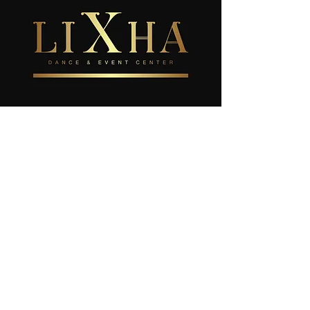
LiXha Dance & Event Center
info@lixha.se
Tel.
Dansklasser, Uppdrag
073- 541 43 01
Platser i grupperna, Faktura
070 - 722 54 54
FALKÖPING