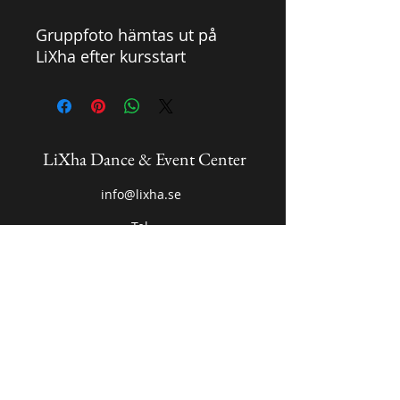
Gruppfoto hämtas ut på
LiXha efter kursstart
LiXha Dance & Event Center
info@lixha.se
Tel.
Dansklasser, Uppdrag
073- 541 43 01
Platser i grupperna, Faktura
070 - 722 54 54
FALKÖPING