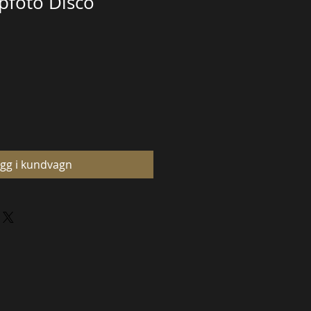
pfoto Disco
gg i kundvagn