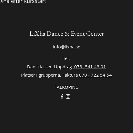
Xha efter kursstart
LiXha Dance & Event Center
info@lixha.se
Tel.
Dansklasser, Uppdrag
073- 541 43 01
Platser i grupperna, Faktura
070 - 722 54 54
FALKÖPING