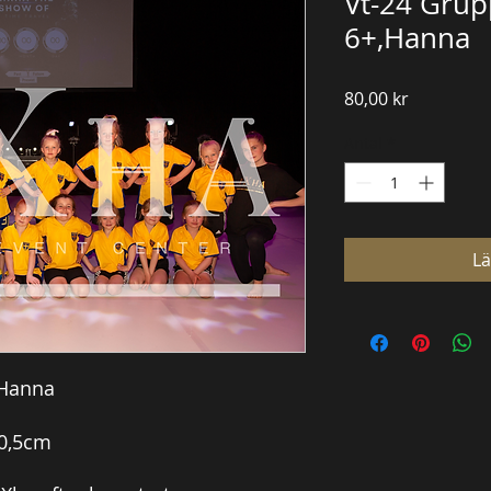
Vt-24 Grup
6+,Hanna
Pris
80,00 kr
Antal
*
Lä
,Hanna
30,5cm