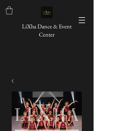
LiXha Dance & Event
Center