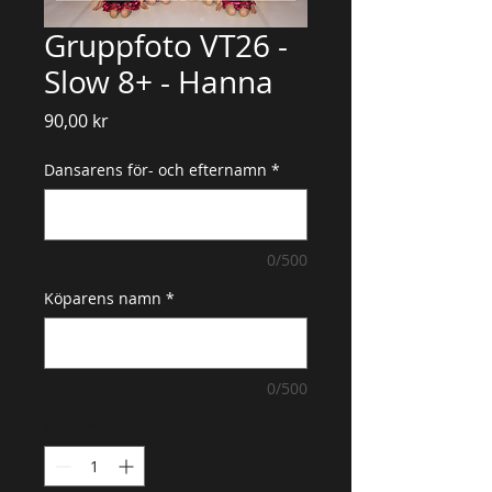
Gruppfoto VT26 -
Slow 8+ - Hanna
Pris
90,00 kr
Dansarens för- och efternamn
*
0/500
Köparens namn
*
0/500
Antal
*