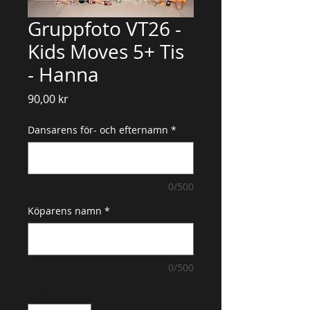
Gruppfoto VT26 -
Kids Moves 5+ Tis
- Hanna
Pris
90,00 kr
Dansarens för- och efternamn
*
0/500
Köparens namn
*
0/500
Antal
*