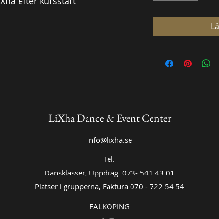
Xha efter kursstart
Lä
LiXha Dance & Event Center
info@lixha.se
Tel.
Dansklasser, Uppdrag
073- 541 43 01
Platser i grupperna, Faktura
070 - 722 54 54
FALKÖPING