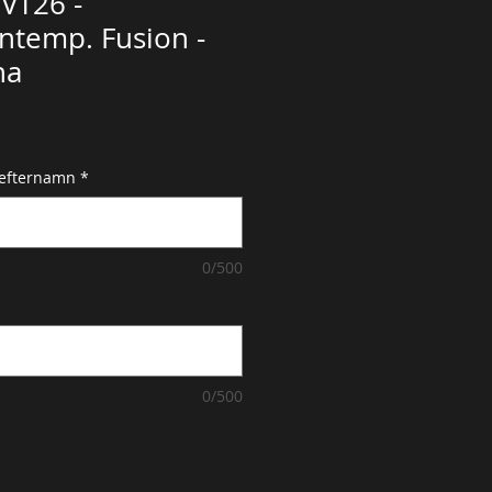
VT26 -
temp. Fusion -
na
 efternamn
*
0/500
0/500