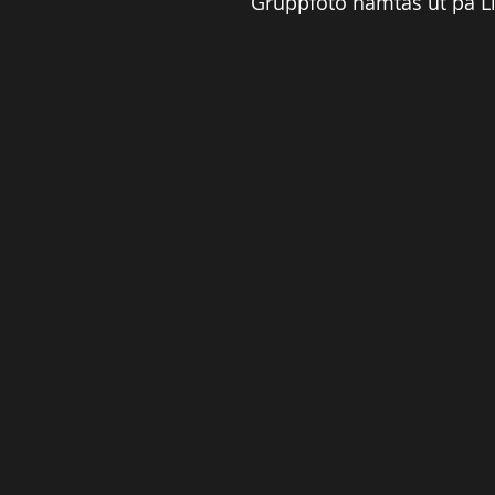
Gruppfoto hämtas ut på Li