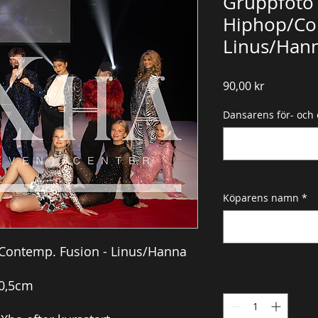
Gruppfoto 
Hiphop/Con
Linus/Han
Pris
90,00 kr
Dansarens för- och
Köparens namn
*
Contemp. Fusion - Linus/Hanna
Antal
*
30,5cm