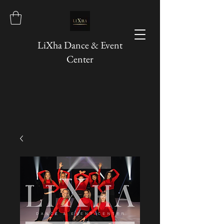
LiXha Dance & Event
Center