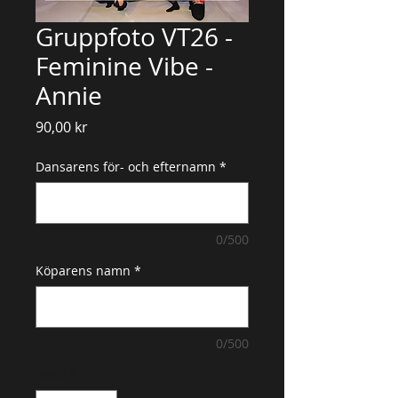
Gruppfoto VT26 -
Feminine Vibe -
Annie
Pris
90,00 kr
Dansarens för- och efternamn
*
0/500
Köparens namn
*
0/500
Antal
*