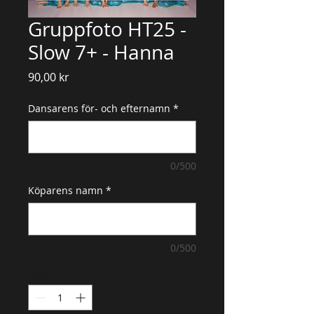
Gruppfoto HT25 -
Slow 7+ - Hanna
Pris
90,00 kr
Dansarens för- och efternamn
*
0/500
Köparens namn
*
0/500
Antal
*