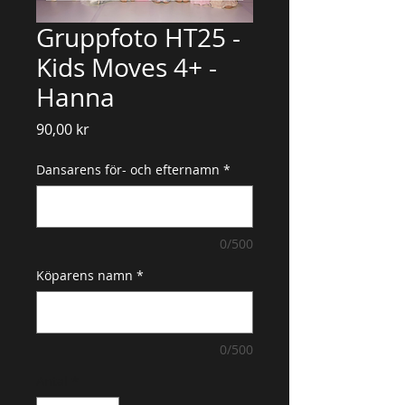
Gruppfoto HT25 -
Kids Moves 4+ -
Hanna
Pris
90,00 kr
Dansarens för- och efternamn
*
0/500
Köparens namn
*
0/500
Antal
*