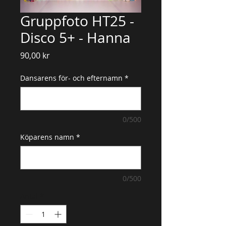
Gruppfoto HT25 -
Disco 5+ - Hanna
Pris
90,00 kr
Dansarens för- och efternamn
*
0/500
Köparens namn
*
0/500
Antal
*