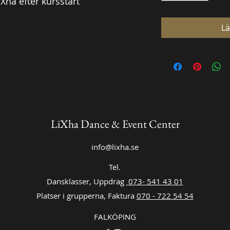
Xha efter kursstart
Lä
LiXha Dance & Event Center
info@lixha.se
Tel.
Dansklasser, Uppdrag
073- 541 43 01
Platser i grupperna, Faktura
070 - 722 54 54
FALKÖPING