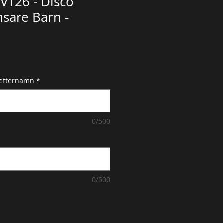
VT26 - Disco
nsare Barn -
 efternamn
*
0/500
0/500