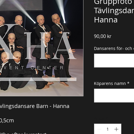
Gruppfoto 
Tävlingsda
Hanna
Pris
90,00 kr
Dansarens för- och
Köparens namn
*
ävlingsdansare Barn - Hanna
Antal
*
30,5cm