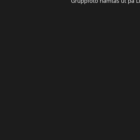
Gruppfoto hämtas ut på Li